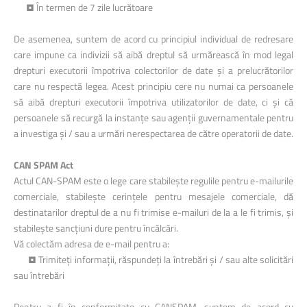
• În termen de 7 zile lucrătoare
De asemenea, suntem de acord cu principiul individual de redresare
care impune ca indivizii să aibă dreptul să urmărească în mod legal
drepturi executorii împotriva colectorilor de date și a prelucrătorilor
care nu respectă legea. Acest principiu cere nu numai ca persoanele
să aibă drepturi executorii împotriva utilizatorilor de date, ci și că
persoanele să recurgă la instanțe sau agenții guvernamentale pentru
a investiga și / sau a urmări nerespectarea de către operatorii de date.
CAN SPAM Act
Actul CAN-SPAM este o lege care stabilește regulile pentru e-mailurile
comerciale, stabilește cerințele pentru mesajele comerciale, dă
destinatarilor dreptul de a nu fi trimise e-mailuri de la a le fi trimis, și
stabilește sancțiuni dure pentru încălcări.
Vă colectăm adresa de e-mail pentru a:
• Trimiteți informații, răspundeți la întrebări și / sau alte solicitări
sau întrebări
Pentru a fi în conformitate cu CANSPAM, suntem de acord cu