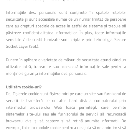
Informațiile dvs. personale sunt conținute în spatele rețelelor
securizate și sunt accesibile numai de un număr limitat de persoane
care au drepturi speciale de acces la astfel de sisteme și trebuie să
păstreze confidențialitatea informațiilor. În plus, toate informațiile
sensibile / de credit furnizate sunt criptate prin tehnologia Secure
Socket Layer (SSL).
Punem în aplicare o varietate de măsuri de securitate atunci când un
utilizator intră, transmite sau accesează informațiile sale pentru a
menține siguranța informațiilor dvs. personale.
Utilizăm cookie-uri?
Da. Fișierele cookie sunt fișiere mici pe care un site sau furnizorul de
servicii le transferă pe unitatea hard disk a computerului prin
intermediul browserului Web (dacă permiteți), care permite
sistemelor site-ului sau ale furnizorului de servicii să recunoască
browserul dvs. și să capteze și să rețină anumite informații. De
exemplu, folosim module cookie pentru a ne ajuta să ne amintim și să