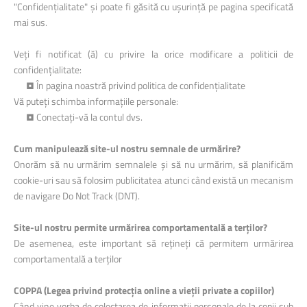
"Confidențialitate" și poate fi găsită cu ușurință pe pagina specificată
mai sus.
Veți fi notificat (ă) cu privire la orice modificare a politicii de
confidențialitate:
• În pagina noastră privind politica de confidențialitate
Vă puteți schimba informațiile personale:
• Conectați-vă la contul dvs.
Cum manipulează site-ul nostru semnale de urmărire?
Onorăm să nu urmărim semnalele și să nu urmărim, să planificăm
cookie-uri sau să folosim publicitatea atunci când există un mecanism
de navigare Do Not Track (DNT).
Site-ul nostru permite urmărirea comportamentală a terților?
De asemenea, este important să rețineți că permitem urmărirea
comportamentală a terților
COPPA (Legea privind protecția online a vieții private a copiilor)
Când vine vorba de colectarea de informații personale de la copii sub