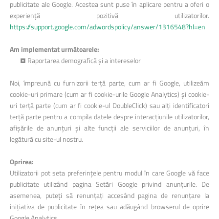
publicitate ale Google. Acestea sunt puse în aplicare pentru a oferi o
experiență pozitivă utilizatorilor.
https://support.google.com/adwordspolicy/answer/1316548?hl=en
Am implementat următoarele:
• Raportarea demografică și a intereselor
Noi, împreună cu furnizorii terță parte, cum ar fi Google, utilizeăm
cookie-uri primare (cum ar fi cookie-urile Google Analytics) și cookie-
uri terță parte (cum ar fi cookie-ul DoubleClick) sau alți identificatori
terță parte pentru a compila datele despre interacțiunile utilizatorilor,
afișările de anunțuri și alte funcții ale serviciilor de anunțuri, în
legătură cu site-ul nostru.
Oprirea:
Utilizatorii pot seta preferințele pentru modul în care Google vă face
publicitate utilizând pagina Setări Google privind anunțurile. De
asemenea, puteți să renunțați accesând pagina de renunțare la
inițiativa de publicitate în rețea sau adăugând browserul de oprire
Google Analytics.