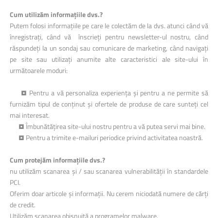
Cum utilizăm informațiile dvs.?
Putem folosi informațiile pe care le colectăm de la dvs. atunci când vă
înregistrați, când vă înscrieți pentru newsletter-ul nostru, când
răspundeți la un sondaj sau comunicare de marketing, când navigați
pe site sau utilizați anumite alte caracteristici ale site-ului în
următoarele moduri:
• Pentru a vă personaliza experiența și pentru a ne permite să
furnizăm tipul de conținut și ofertele de produse de care sunteți cel
mai interesat.
• Îmbunătățirea site-ului nostru pentru a vă putea servi mai bine.
• Pentru a trimite e-mailuri periodice privind activitatea noastră.
Cum protejăm informațiile dvs.?
nu utilizăm scanarea și / sau scanarea vulnerabilității în standardele
PCI.
Oferim doar articole și informații. Nu cerem niciodată numere de cărți
de credit.
Utilizăm scanarea obișnuită a programelor malware.