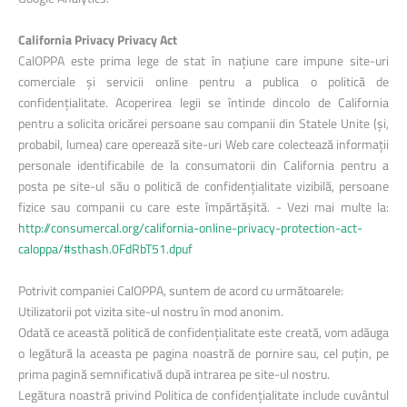
California Privacy Privacy Act
CalOPPA este prima lege de stat în națiune care impune site-uri
comerciale și servicii online pentru a publica o politică de
confidențialitate. Acoperirea legii se întinde dincolo de California
pentru a solicita oricărei persoane sau companii din Statele Unite (și,
probabil, lumea) care operează site-uri Web care colectează informații
personale identificabile de la consumatorii din California pentru a
posta pe site-ul său o politică de confidențialitate vizibilă, persoane
fizice sau companii cu care este împărtășită. - Vezi mai multe la:
http://consumercal.org/california-online-privacy-protection-act-
caloppa/#sthash.0FdRbT51.dpuf
Potrivit companiei CalOPPA, suntem de acord cu următoarele:
Utilizatorii pot vizita site-ul nostru în mod anonim.
Odată ce această politică de confidențialitate este creată, vom adăuga
o legătură la aceasta pe pagina noastră de pornire sau, cel puțin, pe
prima pagină semnificativă după intrarea pe site-ul nostru.
Legătura noastră privind Politica de confidențialitate include cuvântul