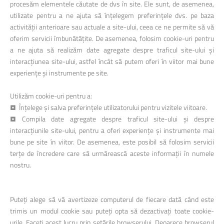
procesăm elementele căutate de dvs în site. Ele sunt, de asemenea,
utilizate pentru a ne ajuta să înțelegem preferințele dvs. pe baza
activității anterioare sau actuale a site-ului, ceea ce ne permite să vă
oferim servicii îmbunătățite. De asemenea, folosim cookie-uri pentru
a ne ajuta să realizăm date agregate despre traficul site-ului și
interacțiunea site-ului, astfel încât să putem oferi în viitor mai bune
experiențe și instrumente pe site.
Utilizăm cookie-uri pentru a:
• Înțelege și salva preferințele utilizatorului pentru vizitele viitoare.
• Compila date agregate despre traficul site-ului și despre
interacțiunile site-ului, pentru a oferi experiențe și instrumente mai
bune pe site în viitor. De asemenea, este posibil să folosim servicii
terțe de încredere care să urmărească aceste informații în numele
nostru.
Puteți alege să vă avertizeze computerul de fiecare dată când este
trimis un modul cookie sau puteți opta să dezactivați toate cookie-
urile. Faceți acest lucru prin setările browserului. Deoarece browserul