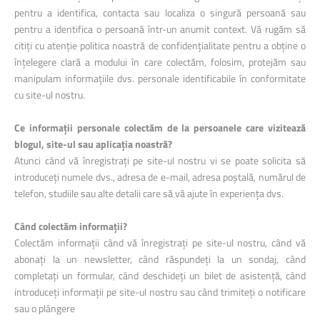
pentru a identifica, contacta sau localiza o singură persoană sau
pentru a identifica o persoană într-un anumit context. Vă rugăm să
citiți cu atenție politica noastră de confidențialitate pentru a obține o
înțelegere clară a modului în care colectăm, folosim, protejăm sau
manipulam informațiile dvs. personale identificabile în conformitate
cu site-ul nostru.
Ce informații personale colectăm de la persoanele care vizitează
blogul, site-ul sau aplicația noastră?
Atunci când vă înregistrați pe site-ul nostru vi se poate solicita să
introduceți numele dvs., adresa de e-mail, adresa poștală, numărul de
telefon, studiile sau alte detalii care să vă ajute în experiența dvs.
Când colectăm informații?
Colectăm informații când vă înregistrați pe site-ul nostru, când vă
abonați la un newsletter, când răspundeți la un sondaj, când
completați un formular, când deschideți un bilet de asistență, când
introduceți informații pe site-ul nostru sau când trimiteți o notificare
sau o plângere