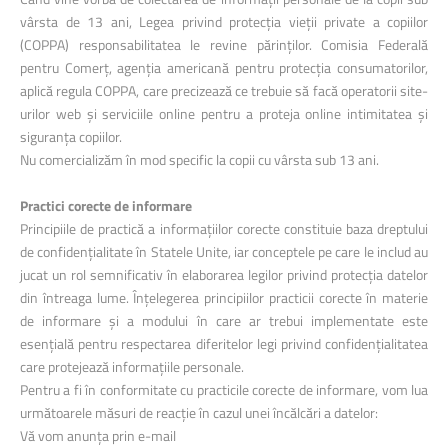
vârsta de 13 ani, Legea privind protecția vieții private a copiilor
(COPPA) responsabilitatea le revine părinților. Comisia Federală
pentru Comerț, agenția americană pentru protecția consumatorilor,
aplică regula COPPA, care precizează ce trebuie să facă operatorii site-
urilor web și serviciile online pentru a proteja online intimitatea și
siguranța copiilor.
Nu comercializăm în mod specific la copii cu vârsta sub 13 ani.
Practici corecte de informare
Principiile de practică a informațiilor corecte constituie baza dreptului
de confidențialitate în Statele Unite, iar conceptele pe care le includ au
jucat un rol semnificativ în elaborarea legilor privind protecția datelor
din întreaga lume. Înțelegerea principiilor practicii corecte în materie
de informare și a modului în care ar trebui implementate este
esențială pentru respectarea diferitelor legi privind confidențialitatea
care protejează informațiile personale.
Pentru a fi în conformitate cu practicile corecte de informare, vom lua
următoarele măsuri de reacție în cazul unei încălcări a datelor:
Vă vom anunța prin e-mail